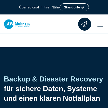
Zum Hauptinhalt springen
Überregional in Ihrer Nähe
Standorte
Suche
Berlin +49 30 770192-200
Erstgespräc
Suchfeld
Suchen
Backup & Disaster Recovery
für sichere Daten, Systeme
und einen klaren Notfallplan