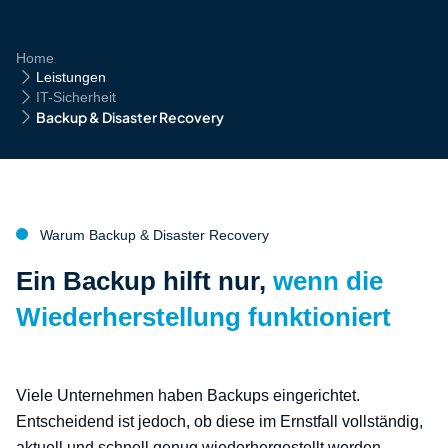
Home
Pfad-Navigation
Leistungen
IT-Sicherheit
Backup & Disaster Recovery
Warum Backup & Disaster Recovery
:
Ein Backup hilft nur,
wenn die
Wiederherstellung funktioniert
Viele Unternehmen haben Backups eingerichtet.
Entscheidend ist jedoch, ob diese im Ernstfall vollständig,
aktuell und schnell genug wiederhergestellt werden