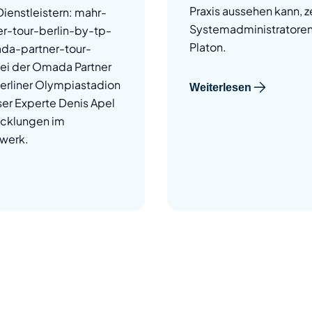
Praxis aussehen kann, z
Dienstleistern: mahr-
Systemadministratoren 
-tour-berlin-by-tp-
Platon.
da-partner-tour-
Bei der Omada Partner
Berliner Olympiastadion
Weiterlesen
ser Experte Denis Apel
icklungen im
werk.