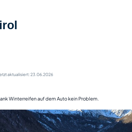
d
nications and
oration
irol
giepartner
etzt aktualisiert:
23.06.2026
Dank Winterreifen auf dem Auto kein Problem.