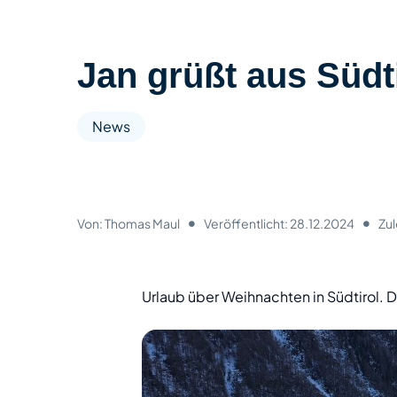
Unifie
Team
Finden Sie schnell die
Commu
Lösung, die zu Ihrer IT-
Collab
Jan grüßt aus Südt
Technolo
Umgebung passt.
News
Alle Leistungen ansehen
Eine IT, die zu Ihrem
Unternehmen passt
•
•
Von:
Thomas Maul
Veröffentlicht:
28.12.2024
Zul
unabhängig von Ihrer
Branche
Urlaub über Weihnachten in Südtirol. 
Alle Branchen