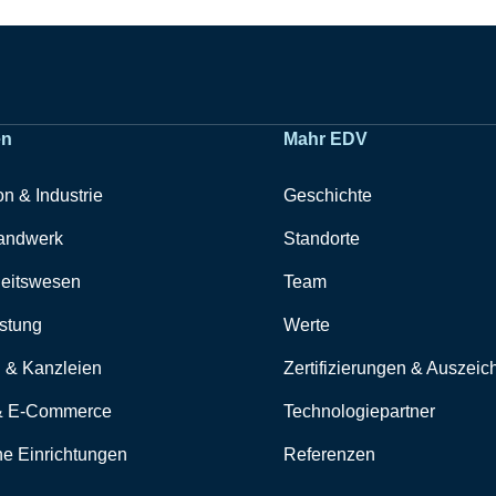
en
Mahr EDV
on & Industrie
Geschichte
andwerk
Standorte
eitswesen
Team
istung
Werte
 & Kanzleien
Zertifizierungen & Auszei
& E-Commerce
Technologiepartner
che Einrichtungen
Referenzen