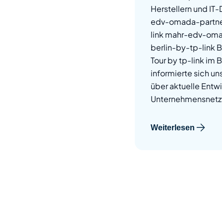
Herstellern und IT-
edv-omada-partner
link mahr-edv-oma
berlin-by-tp-link 
Tour by tp-link im 
informierte sich un
über aktuelle Entw
Unternehmensnetz
Weiterlesen