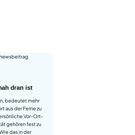
nah dran ist
en, bedeutet mehr
rt aus der Ferne zu
ersönliche Vor-Ort-
tät gehören fest zu
Wie das in der