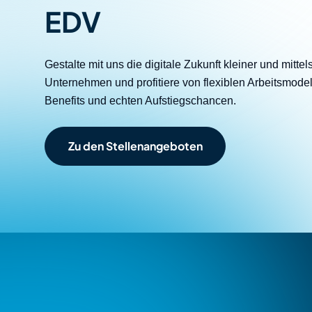
Unternehmen passt
EDV
Unifie
Team
unabhängig von Ihrer
Menschen, Werte und
IT
and Co
Alle Leistungen ansehen
Branche
mit Verantwortung
Technolog
Gestalte mit uns die digitale Zukunft kleiner und mitte
Unternehmen und profitiere von flexiblen Arbeitsmodel
Alle Branchen
Benefits und echten Aufstiegschancen.
Zu den Stellenangeboten