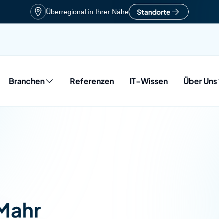
Standorte
Überregional in Ihrer Nähe
Branchen
Referenzen
IT-Wissen
Über Uns
vices
ranchen
Geschichte
herheit
erungen & Auszeichnungen
:
& Infrastruktur
Mahr