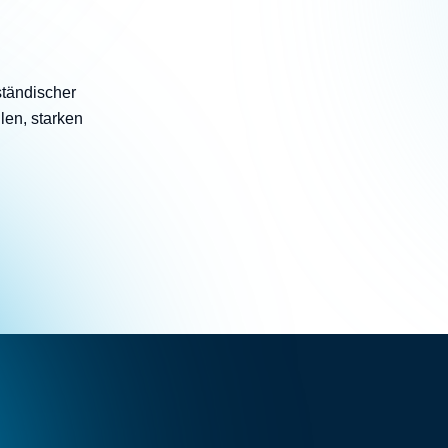
d Communications
llaboration
iepartner
lständischer
len, starken