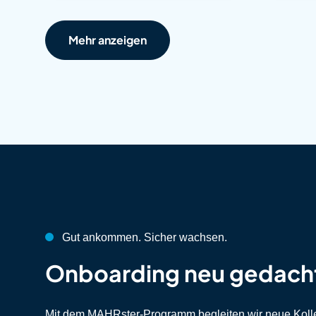
Mehr anzeigen
Gut ankommen. Sicher wachsen.
:
Onboarding neu gedach
Mit dem MAHRster-Programm begleiten wir neue Kollegi