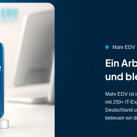
Mahr EDV
:
Ein Ar
und bl
Mahr EDV ist 
mit 250+ IT-Ex
Deutschland un
betreuen wir d