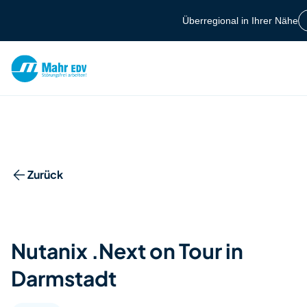
Zum Hauptinhalt springen
Überregional in Ihrer Nähe
Berlin +49 30 7701
Suchfeld
Zurück
Suchen
Nutanix .Next on Tour in
Darmstadt