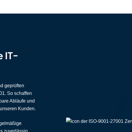
e IT-
nd geprüften
01. So schaffen
hbare Abläufe und
t unseren Kunden.
regelmäßige
s zuverlässig