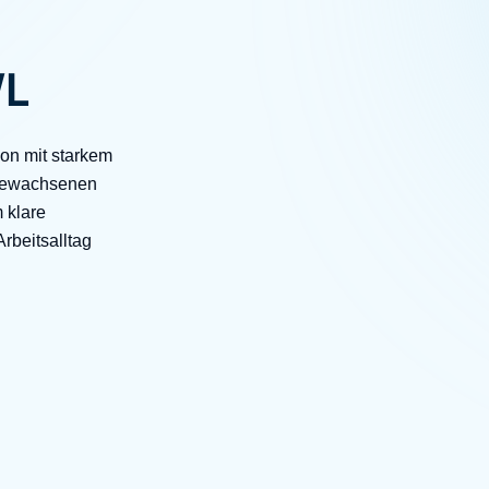
d Communications
llaboration
WL
iepartner
ion mit starkem
n gewachsenen
 klare
rbeitsalltag