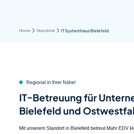
IT Systemhaus Bielefeld
Home
Standorte
Pfad-Navigation
Regional in Ihrer Nähe!
:
IT-Betreuung für Untern
Bielefeld und Ostwestfa
Mit unserem Standort in Bielefeld betreut Mahr EDV kl