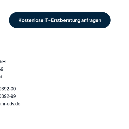
Kostenlose IT-Erstberatung anfragen
d
mbH
69
ld
0392-00
0392-99
hr-edv.de