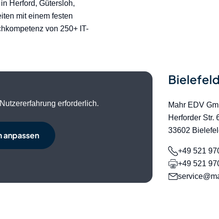
n Herford, Gütersloh,
ten mit einem festen
achkompetenz von 250+ IT-
Bielefel
Nutzererfahrung erforderlich.
Mahr EDV G
Herforder Str. 
33602 Bielefe
n anpassen
+49 521 97
+49 521 97
service@ma