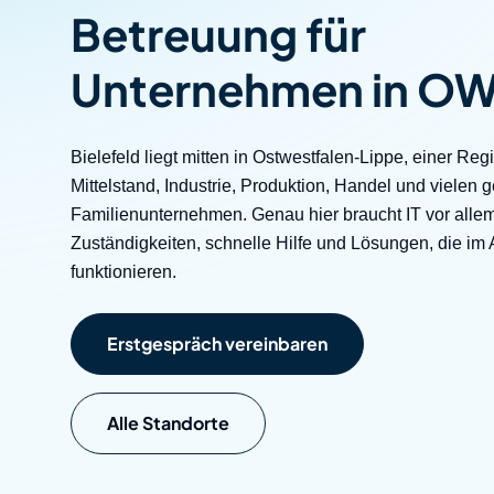
Betreuung für
Unifie
Team
Finden Sie schnell die
and Co
Lösung, die zu Ihrer IT-
Unternehmen in O
Umgebung passt.
Technolog
Bielefeld liegt mitten in Ostwestfalen-Lippe, einer Reg
Alle Leistungen ansehen
Mittelstand, Industrie, Produktion, Handel und viele
Familienunternehmen. Genau hier braucht IT vor allem
Eine IT, die zu Ihrem
Zuständigkeiten, schnelle Hilfe und Lösungen, die im A
Unternehmen passt
funktionieren.
unabhängig von Ihrer
Branche
Erstgespräch vereinbaren
Alle Branchen
Alle Standorte